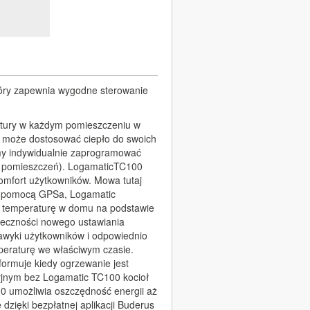
który zapewnia wygodne sterowanie
atury w każdym pomieszczeniu w
w może dostosować ciepło do swoich
emy indywidualnie zaprogramować
lub pomieszczeń). LogamaticTC100
komfort użytkowników. Mowa tutaj
a pomocą GPSa, Logamatic
a temperaturę w domu na podstawie
ieczności nowego ustawiania
awyki użytkowników i odpowiednio
peraturę we właściwym czasie.
ormuje kiedy ogrzewanie jest
jnym bez Logamatic TC100 kocioł
 umożliwia oszczędność energii aż
zięki bezpłatnej aplikacji Buderus