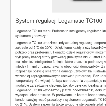
System regulacji Logamatic TC100
Logamatic TC100 marki Buderus to inteligentny regulator, 
systemem grzewczym.
Logamatic TC100 umożliwia indywidualną regulację temper
zakresie od 5°C do 30°C. Dzięki temu każdy z użytkownikó
potrzeb oraz preferencji. Ponadto dzięki regulatorowi moż
tryb pracy każdej strefy grzewczej (maksymalnie 20 stref 
ma również inteligentne funkcje, które znacznie podnoszą 
między innymi o rozpoznawaniu obecności domowników. Z
rozpoznaje pozycję smartfona danego użytkownika i ustawi
wcześniej zaprogramowanych ustawień preferencji. Bez kon
temperatury. Co więcej, funkcja samouczenia zapamiętuje n
moduluje zarządzanie ciepłem, tak aby uzyskać idealną tem
Logamatic TC100 wyposażony jest w eco-wskaźnik, który inf
wydajne i ekonomiczne. W porównaniu z kotłem kondensacy
kondensacyjny współpracujący z systemem Logamatic TC100
do 21%. System zapewnia także wygodne sterowanie zdalne d